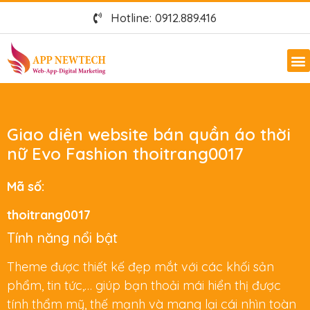
Hotline: 0912.889.416
Giao diện website bán quần áo thời
nữ Evo Fashion thoitrang0017
Mã số:
thoitrang0017
Tính năng nổi bật
Theme được thiết kế đẹp mắt với các khối sản
phẩm, tin tức,… giúp bạn thoải mái hiển thị được
tính thẩm mỹ, thế mạnh và mang lại cái nhìn toàn