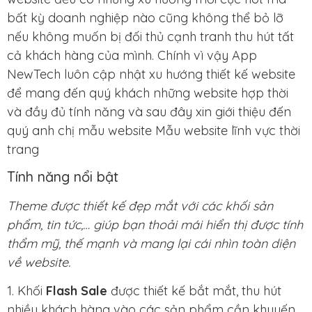
bất kỳ doanh nghiệp nào cũng không thể bỏ lỡ
nếu không muốn bị đối thủ cạnh tranh thu hút tất
cả khách hàng của mình. Chính vì vậy App
NewTech luôn cập nhật xu hướng thiết kế website
để mang đến quý khách những website hợp thời
và đầy đủ tính năng và sau đây xin giới thiệu đến
quý anh chị mẫu website Mẫu website lĩnh vực thời
trang
Tính năng nổi bật
Theme được thiết kế đẹp mắt với các khối sản
phẩm, tin tức,… giúp bạn thoải mái hiển thị được tính
thẩm mỹ, thế mạnh và mang lại cái nhìn toàn diện
về website.
1. Khối
Flash Sale
được thiết kế bắt mắt, thu hút
nhiều khách hàng vào các sản phẩm cần khuyến