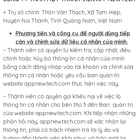
+ Trụ sở chính: Thôn Vân Thạch, Xã Tam Hiệp,
Huyện Núi Thành, Tỉnh Quảng Nam, Việt Nam
Phương tiện và công cụ để người dùng tiếp
cận và chỉnh sửa dữ liệu cá nhân của mình.
– Thành viên có quyền tự kiểm tra, cập nhật, điều
chỉnh hoặc hủy bỏ thông tin cá nhân của mình
bằng cách đăng nhập vào tài khoản và chỉnh sửa
thông tin cá nhân hoặc yêu cầu ban quản trị
website appnewtech.com thực hiện việc này.
– Thành viên có quyền gửi khiếu nại về việc lộ
thông tin cá nhân cho bên thứ 3 đến Ban quản trị
của website appnewtech.com. Khi tiếp nhận những
phản hồi này, appnewtech.com sẽ xác nhận lại
thông tin, phải có trách nhiệm trả lời lý do và
hướng dẫn thành viên khôi phục và bảo mật lại