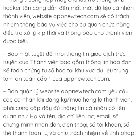
hacker tấn công dẫn đến mất mát dữ liệu cá nhân
thành viên, website appnewtech.com sẽ có trách
nhiệm thông báo vụ việc cho cơ quan chức năng
điều tra xử lý kịp thời và thông báo cho thành viên
được biết.
– Bảo mật tuyệt đối mọi thông tin giao dịch trực
tuyến của Thành viên bao gồm thông tin hóa đơn
kế toán chứng từ số hóa tại khu vực dữ liệu trung
tâm an toàn cấp 1 của appnewtech.com.
– Ban quản lý website appnewtech.com yêu cầu
các cá nhân khi đăng ký/mua hàng là thành viên,
phải cung cấp đầy đủ thông tin cá nhân có liên
quan như: Họ và tên, địa chỉ liên lạc, email, số
chứng minh nhân dân, điện thoại, số tài khoản, số
thẻ thanh toán …., và chịu trách nhiệm về tính pháp