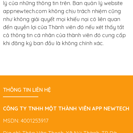
lý của những thông tin trên. Ban quản lý website
appnewtech.com không chịu trách nhiệm cũng
như không giải quyết mọi khiếu nại có liên quan
đến quyền lợi của Thành viên đó nếu xét thấy tất
cả thông tin cá nhân của thành viên đó cung cấp
khi đăng ký ban đầu là không chính xác.
THÔNG TIN LIÊN HỆ
CÔNG TY TNHH MỘT THÀNH VIÊN APP NEWTECH
MSDN: 4001253917