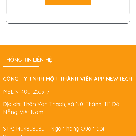
THÔNG TIN LIÊN HỆ
CÔNG TY TNHH MỘT THÀNH VIÊN APP NEWTECH
MSDN: 4001253917
Địa chỉ: Thôn Vân Thạch, Xã Núi Thành, TP Đà
Nẵng, Việt Nam
STK: 1404858585 – Ngân hàng Quân đội