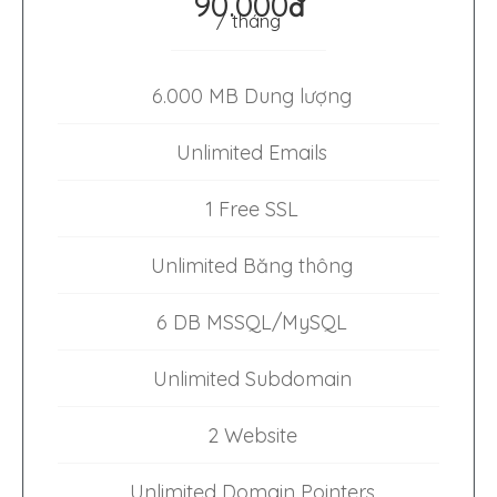
90.000
đ
/ tháng
6.000 MB Dung lượng
Unlimited Emails
1 Free SSL
Unlimited Băng thông
6 DB MSSQL/MySQL
Unlimited Subdomain
2 Website
Unlimited Domain Pointers