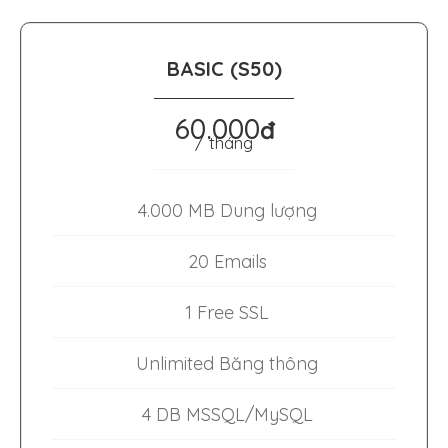
BASIC (S50)
60.000
đ
/ tháng
4.000 MB Dung lượng
20 Emails
1 Free SSL
Unlimited Băng thông
4 DB MSSQL/MySQL