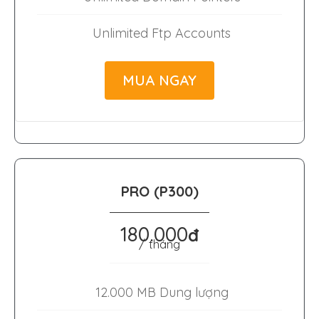
Unlimited Ftp Accounts
MUA NGAY
PRO (P300)
180.000
đ
/ tháng
12.000 MB Dung lượng