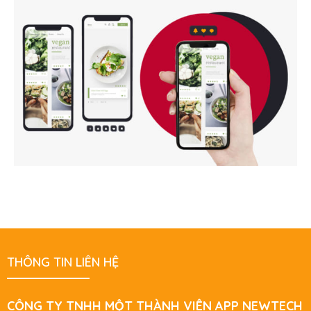
THÔNG TIN LIÊN HỆ
CÔNG TY TNHH MỘT THÀNH VIÊN APP NEWTECH