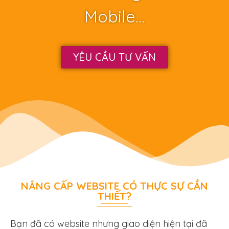
Mobile…
YÊU CẦU TƯ VẤN
NÂNG CẤP WEBSITE CÓ THỰC SỰ CẦN
THIẾT?
Bạn đã có website nhưng giao diện hiện tại đã