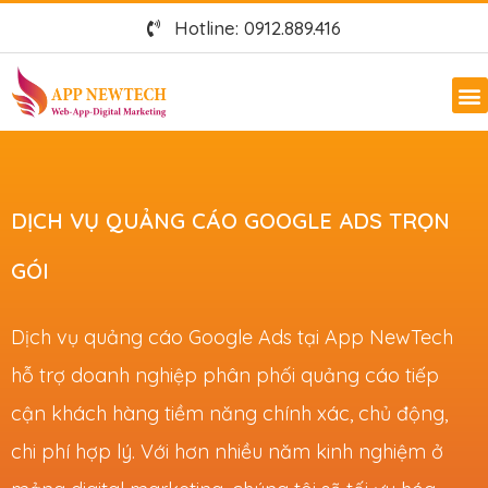
Hotline: 0912.889.416
DỊCH VỤ QUẢNG CÁO GOOGLE ADS TRỌN
GÓI
Dịch vụ quảng cáo Google Ads tại App NewTech
hỗ trợ doanh nghiệp phân phối quảng cáo tiếp
cận khách hàng tiềm năng chính xác, chủ động,
chi phí hợp lý. Với hơn nhiều năm kinh nghiệm ở