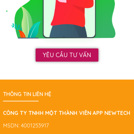
YÊU CẦU TƯ VẤN
THÔNG TIN LIÊN HỆ
CÔNG TY TNHH MỘT THÀNH VIÊN APP NEWTECH
MSDN: 4001253917