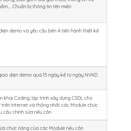
hẩm…. Chuẩn bị thông tin tên miền
diện demo và yêu cầu bên A tiến hành thiết kế
o
 giao diện demo quá 15 ngày kể từ ngày NVKD
n khai Coding, lập trình xây dựng CSDL cho
 trên Internet và thống nhất các Module chức
u cầu chỉnh sửa nếu cần
sửa chức năng của các Module nếu cần