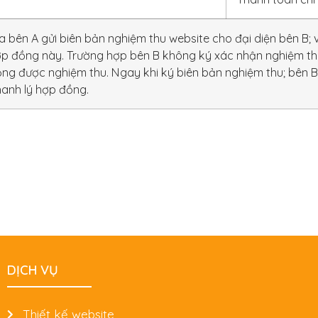
a bên A gửi biên bản nghiệm thu website cho đại diện bên B;
p đồng này. Trường hợp bên B không ký xác nhận nghiệm thu
động được nghiệm thu. Ngay khi ký biên bản nghiệm thu; bên 
hanh lý hợp đồng.
DỊCH VỤ
Thiết kế website