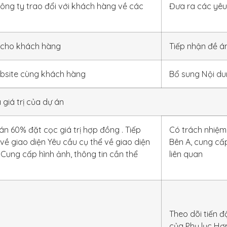
ông ty trao đổi với khách hàng về các
Đưa ra các yêu
i cho khách hàng
Tiếp nhận đề á
ebsite cùng khách hàng
Bổ sung Nội du
giá trị của dự án
n 60% đặt cọc giá trị hợp đồng . Tiếp
Có trách nhiệm
về giao diện Yêu cầu cụ thể về giao diện
Bên A, cung cấp
Cung cấp hình ảnh, thông tin cần thể
liên quan
Theo dõi tiến đ
của Phụ lục Hợp