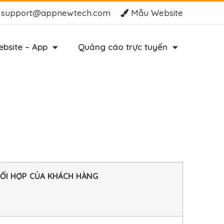
support@appnewtech.com
Mẫu Website
bsite – App
Quảng cáo trực tuyến
ỐI HỢP CỦA KHÁCH HÀNG