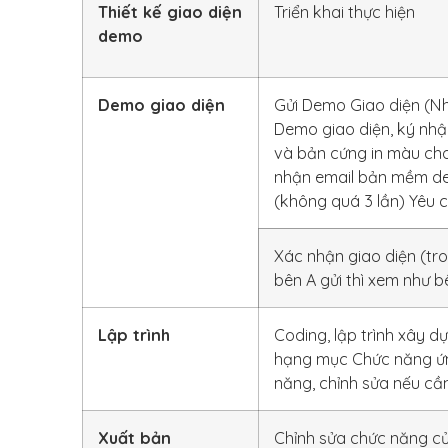
Thiết kế giao diện
Triển khai thực hiện
demo
Demo giao diện
Gửi Demo Giao diện (Nh
Demo giao diện, ký nh
và bản cứng in màu cho
nhận email bản mềm de
(không quá 3 lần) Yêu c
Xác nhận giao diện (tr
bên A gửi thì xem như 
Lập trình
Coding, lập trình xây 
hạng mục Chức năng ứng
năng, chỉnh sửa nếu cầ
Xuất bản
Chỉnh sửa chức năng c