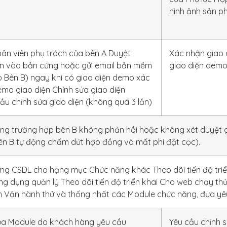
hình ảnh sản p
ân viên phụ trách của bên A Duyệt
Xác nhận giao 
ận vào bản cứng hoặc gửi email bản mềm
giao diện dem
 Bên B) ngay khi có giao diện demo xác
mo giao diện Chỉnh sửa giao diện
ầu chỉnh sửa giao diện (không quá 3 lần)
ong trường hợp bên B không phản hồi hoặc không xét duyệt
bên B tự động chấm dứt hợp đồng và mất phí đặt cọc).
dựng CSDL cho hạng mục Chức năng khác Theo dõi tiến độ triể
 dụng quản lý Theo dõi tiến độ triển khai Cho web chạy thử
n Vận hành thử và thống nhất các Module chức năng, đưa yê
ủa Module do khách hàng yêu cầu
Yêu cầu chỉnh 