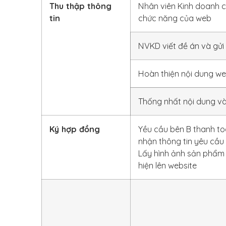
Thu thập thông
Nhân viên Kinh doanh c
tin
chức năng của web
NVKD viết đề án và gử
Hoàn thiện nội dung w
Thống nhất nội dung và 
Ký hợp đồng
Yều cầu bên B thanh toá
nhận thông tin yêu cầu 
Lấy hình ảnh sản phẩm 
hiện lên website