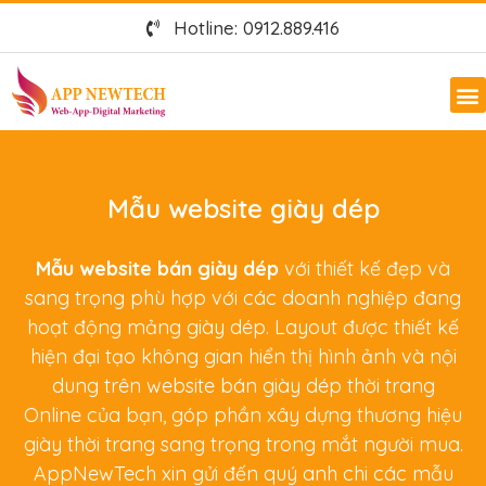
Hotline: 0912.889.416
Mẫu website giày dép
Mẫu website bán giày dép
với thiết kế đẹp và
sang trọng phù hợp với các doanh nghiệp đang
hoạt động mảng giày dép. Layout được thiết kế
hiện đại tạo không gian hiển thị hình ảnh và nội
dung trên website bán giày dép thời trang
Online của bạn, góp phần xây dựng thương hiệu
giày thời trang sang trọng trong mắt người mua.
AppNewTech xin gửi đến quý anh chi các mẫu