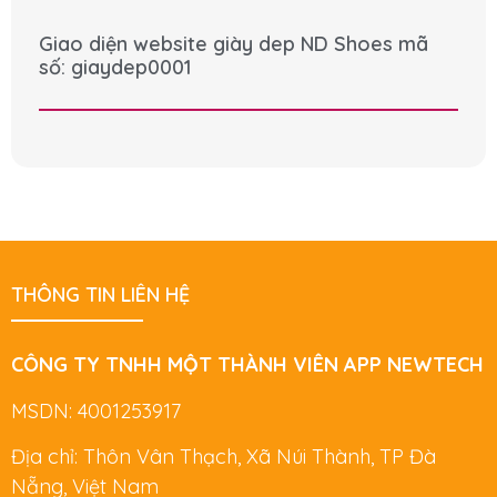
Giao diện website giày dep ND Shoes mã
số: giaydep0001
THÔNG TIN LIÊN HỆ
CÔNG TY TNHH MỘT THÀNH VIÊN APP NEWTECH
MSDN: 4001253917
Địa chỉ: Thôn Vân Thạch, Xã Núi Thành, TP Đà
Nẵng, Việt Nam