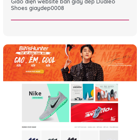
Giao diện website bán giày dép Dualeo
Shoes giaydep0008