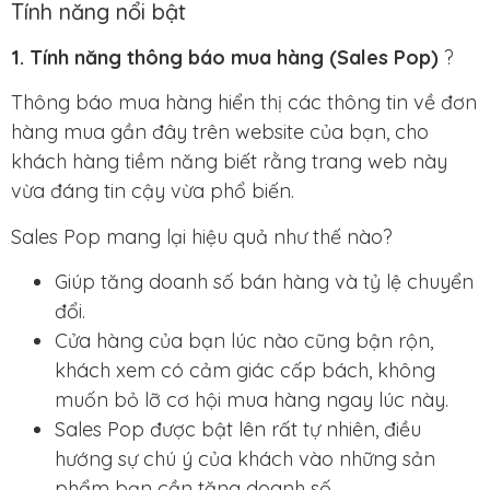
Tính năng nổi bật
1. Tính năng thông báo mua hàng (Sales Pop)
?
Thông báo mua hàng hiển thị các thông tin về đơn
hàng mua gần đây trên website của bạn, cho
khách hàng tiềm năng biết rằng trang web này
vừa đáng tin cậy vừa phổ biến.
Sales Pop
mang lại hiệu quả như thế nào?
Giúp
tăng doanh số bán hàng
và
tỷ lệ chuyển
đổi
.
Cửa hàng của bạn lúc nào cũng bận rộn,
khách xem có cảm giác cấp bách, không
muốn bỏ lỡ
cơ hội mua hàng
ngay lúc này.
Sales Pop
được bật lên rất tự nhiên,
điều
hướng sự chú ý
của khách vào những sản
phẩm bạn cần tăng doanh số.