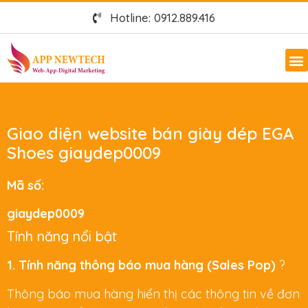
Hotline: 0912.889.416
Giao diện website bán giày dép EGA
Shoes giaydep0009
Mã số:
giaydep0009
Tính năng nổi bật
1. Tính năng thông báo mua hàng (Sales Pop)
?
Thông báo mua hàng hiển thị các thông tin về đơn