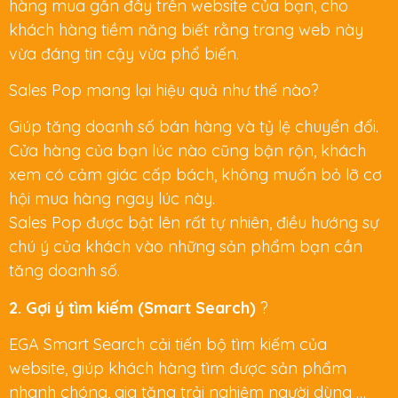
hàng mua gần đây trên website của bạn, cho
khách hàng tiềm năng biết rằng trang web này
vừa đáng tin cậy vừa phổ biến.
Sales Pop
mang lại hiệu quả như thế nào?
Giúp
tăng doanh số bán hàng
và
tỷ lệ chuyển đổi
.
Cửa hàng của bạn lúc nào cũng bận rộn, khách
xem có cảm giác cấp bách, không muốn bỏ lỡ
cơ
hội mua hàng
ngay lúc này.
Sales Pop
được bật lên rất tự nhiên,
điều hướng sự
chú ý
của khách vào những sản phẩm bạn cần
tăng doanh số.
2. Gợi ý tìm kiếm (Smart Search)
?
EGA Smart Search
cải tiến bộ tìm kiếm của
website, giúp khách hàng tìm được sản phẩm
nhanh chóng, gia tăng trải nghiệm người dùng …