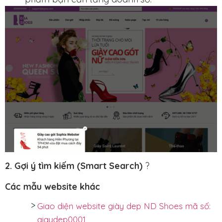
2. Gợi ý tìm kiếm (Smart Search)
?
Các mẫu website khác
Giao diện website giày dep ND Shoes mã số:
giaydep0001