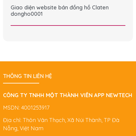
Giao diện website bán đồng hồ Claten
dongho0001
THÔNG TIN LIÊN HỆ
CÔNG TY TNHH MỘT THÀNH VIÊN APP NEWTECH
MSDN: 4001253917
Địa chỉ: Thôn Vân Thạch, Xã Núi Thành, TP Đà
Nẵng, Việt Nam