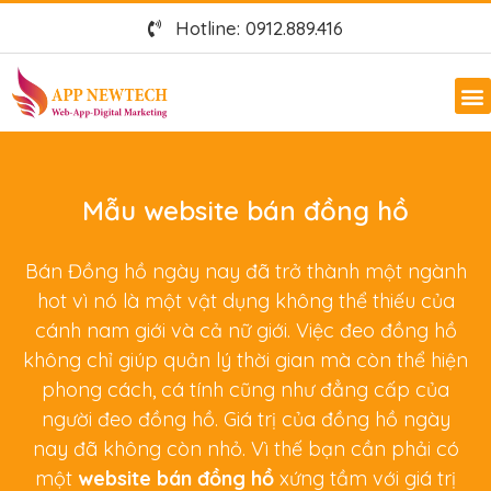
Hotline: 0912.889.416
Mẫu website bán đồng hồ
Bán Đồng hồ ngày nay đã trở thành một ngành
hot vì nó là một vật dụng không thể thiếu của
cánh nam giới và cả nữ giới. Việc đeo đồng hồ
không chỉ giúp quản lý thời gian mà còn thể hiện
phong cách, cá tính cũng như đẳng cấp của
người đeo đồng hồ. Giá trị của đồng hồ ngày
nay đã không còn nhỏ. Vì thế bạn cần phải có
một
website bán đồng hồ
xứng tầm với giá trị