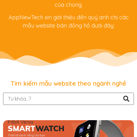
của chúng.
AppNewTech xin giới thiệu đến quý anh chị các
mẫu website bán đồng hồ dưới đây:
Tìm kiếm mẫu website theo ngành nghề