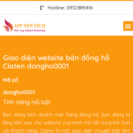
Hotline: 0912.889.416
Giao diện website bán đồng hồ
Claten dongho0001
Mã số:
dongho0001
Tính năng nổi bật
Bạn đang kinh doanh mặt hàng đồng hồ, bạn đang lo
lắng làm sao cho website của mình trở nên lung linh hơn
với khách hàng. Claten là một giao diện chuyên biệt làm