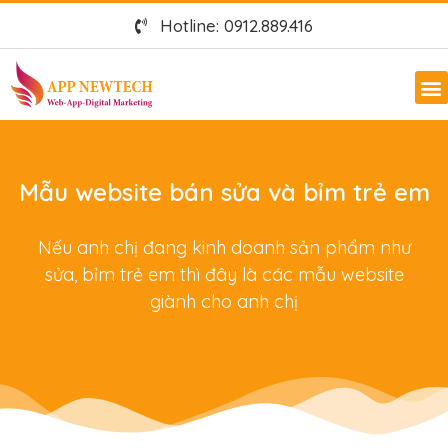
Hotline: 0912.889.416
Mẫu website bán sửa và bỉm trẻ em
Nếu anh chị đang kinh doanh sản phẩm như
sửa, bỉm trẻ em thì đây là các mẫu website
giành cho anh chị