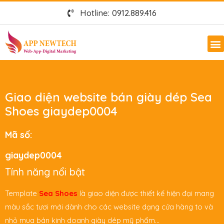
Hotline: 0912.889.416
Giao diện website bán giày dép Sea
Shoes giaydep0004
Mã số:
giaydep0004
Tính năng nổi bật
Template
Sea Shoes
là giao diện được thiết kế hiện đại mang
màu sắc tươi mới dành cho các website dạng cửa hàng to và
nhỏ mua bán kinh doanh giày dép mỹ phẩm…