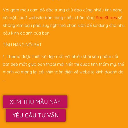
Với gam màu cam đỏ đặc trưng chủ đạo cùng nhiều tính năng
nổi bật của 1 website bán hàng chắc chắn rằng
Sea Shoes
sẽ
không làm bạn phải suy nghĩ mà chọn luôn để sử dụng cho nhu
cầu kinh doanh của bạn.
TÍNH NĂNG NỔI BẬT
1. Theme được thiết kế đẹp mắt với nhiều khối sản phẩm nổi
bật đẹp mắt giúp bạn thoải mái hiển thị được tính thẩm mỹ, thế
mạnh và mang lại cái nhìn toàn diện về website kinh doanh đa
…
XEM THỬ MẪU NÀY
YÊU CẦU TƯ VẤN