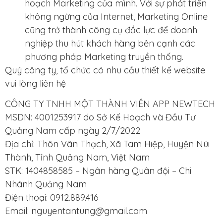
hoạch Marketing của mình. Với sự phát triển
không ngừng của Internet, Marketing Online
cũng trở thành công cụ đắc lực để doanh
nghiệp thu hút khách hàng bên cạnh các
phương pháp Marketing truyền thống.
Quý công ty, tổ chức có nhu cầu thiết kế website
vui lòng liên hệ
CÔNG TY TNHH MỘT THÀNH VIÊN APP NEWTECH
MSDN: 4001253917 do Sở Kế Hoạch và Đầu Tư
Quảng Nam cấp ngày 2/7/2022
Địa chỉ: Thôn Vân Thạch, Xã Tam Hiệp, Huyện Núi
Thành, Tỉnh Quảng Nam, Việt Nam
STK: 1404858585 – Ngân hàng Quân đội – Chi
Nhánh Quảng Nam
Điện thoại: 0912.889.416
Email: nguyentantung@gmail.com