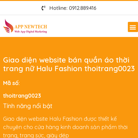
Hotline: 0912.889.416
Giao diện website bán quần áo thời
trang nữ Halu Fashion thoitrang0023
Mã số:
thoitrang0023
Tính năng nổi bật
Giao diện website Halu Fashion được thiết kế
chuyên cho cửa hàng kinh doanh sản phẩm thời
trang, trang sức, giày dép