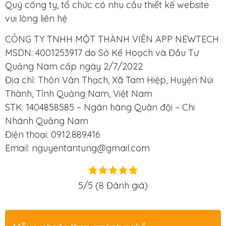
Quý công ty, tổ chức có nhu cầu thiết kế website
vui lòng liên hệ
CÔNG TY TNHH MỘT THÀNH VIÊN APP NEWTECH
MSDN: 4001253917 do Sở Kế Hoạch và Đầu Tư
Quảng Nam cấp ngày 2/7/2022
Địa chỉ: Thôn Vân Thạch, Xã Tam Hiệp, Huyện Núi
Thành, Tỉnh Quảng Nam, Việt Nam
STK: 1404858585 – Ngân hàng Quân đội – Chi
Nhánh Quảng Nam
Điện thoại: 0912.889.416
Email: nguyentantung@gmail.com
5/5
(8 Đánh giá)