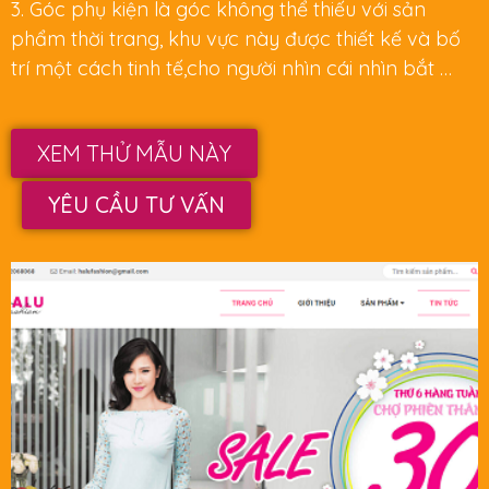
3. Góc phụ kiện là góc không thể thiếu với sản
phẩm thời trang, khu vực này được thiết kế và bố
trí một cách tinh tế,cho người nhìn cái nhìn bắt …
XEM THỬ MẪU NÀY
YÊU CẦU TƯ VẤN