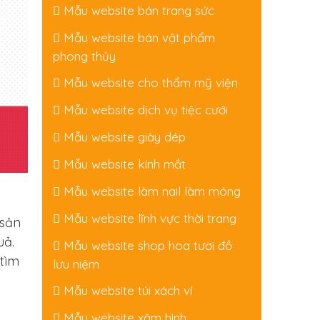
Mẫu website bán trang sức
Mẫu website bán vật phẩm
phong thủy
Mẫu website cho thẩm mỹ viện
Mẫu website dịch vụ tiệc cưới
Mẫu website giày dép
Mẫu website kính mắt
Mẫu website làm nail làm móng
Mẫu website lĩnh vực thời trang
 sản
uả.
Mẫu website shop hoa tươi đồ
 tìm
lưu niệm
Mẫu website túi xách ví
Mẫu website xăm hình