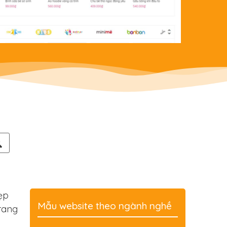
ẹp
Mẫu website theo ngành nghề
trang