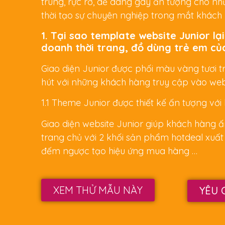
trung, rực rỡ, dễ dàng gây ấn tượng cho n
thời tạo sự chuyên nghiệp trong mắt khách
1. Tại sao template website Junior lại
doanh thời trang, đồ dùng trẻ em củ
Giao diện Junior được phối màu vàng tươi tr
hút với những khách hàng truy cập vào web
1.1 Theme Junior được thiết kế ấn tượng với
Giao diện website Junior giúp khách hàng 
trang chủ với 2 khối sản phẩm hotdeal xuấ
đếm ngược tạo hiệu ứng mua hàng …
XEM THỬ MẪU NÀY
YÊU 