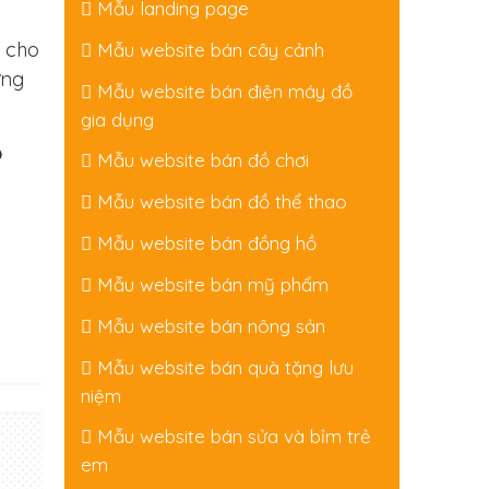
Mẫu landing page
g cho
Mẫu website bán cây cảnh
ững
Mẫu website bán điện máy đồ
gia dụng
ồ
Mẫu website bán đồ chơi
Mẫu website bán đồ thể thao
Mẫu website bán đồng hồ
Mẫu website bán mỹ phẩm
Mẫu website bán nông sản
Mẫu website bán quà tặng lưu
niệm
Mẫu website bán sửa và bỉm trẻ
em