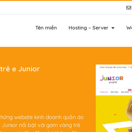
Tên miền
Hosting – Server
We
trẻ e Junior
 những website kinh doanh quần áo
 Junior nổi bật với gam vàng trẻ