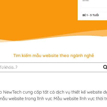
Tìm kiếm mẫu website theo ngành nghề
p NewTech cung cấp tất cả dịch vụ thiết kế website đ
mẫu website trong lĩnh vực Mẫu website lĩnh vực thời 