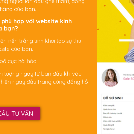
hững người lần đầu ghé thăm, đồng
 hàng của bạn.
 phù hợp với website kinh
a bạn?
ên nền trắng tinh khôi tạo sự thu
site của bạn.
 bố cục hài hòa
ấn tượng ngay từ ban đầu khi vào
t hiện ngay đầu trang cùng đồng hồ
CẦU TƯ VẤN