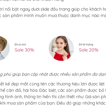
 nổi bật ngay dưới slide đầu trang giúp cho khách 
 các sản phẩm mình muốn mua thuộc danh mục nào m
ng phú giúp bạn cập nhật được nhiều sản phẩm đa dạ
t kế đẹp mắt cùng tên các thương hiệu lớn được liệt
hể cân đối, hài hòa. Đặc biệt, các sản phẩm được bố t
 hình ảnh, thông tin hiển thị cần thiết như: Giá sản p
khi mua sản phẩm của bạn. Điều đó giúp những khác