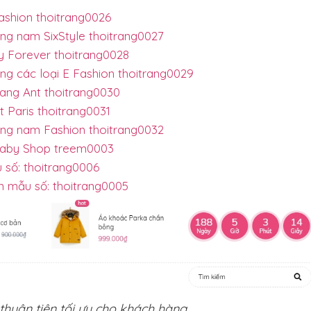
ashion thoitrang0026
ang nam SixStyle thoitrang0027
y Forever thoitrang0028
ang các loại E Fashion thoitrang0029
rang Ant thoitrang0030
t Paris thoitrang0031
rang nam Fashion thoitrang0032
 Baby Shop treem0003
 số: thoitrang0006
n mẫu số: thoitrang0005
huận tiện tối ưu cho khách hàng