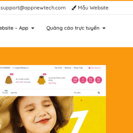
support@appnewtech.com
Mẫu Website
bsite – App
Quảng cáo trực tuyến