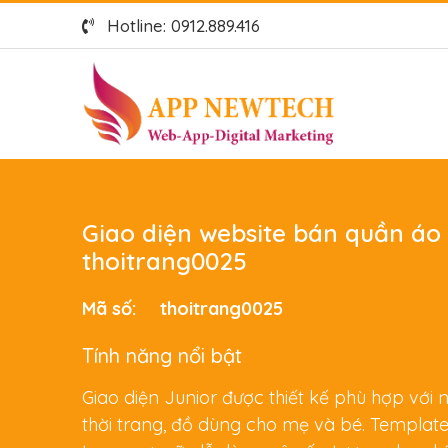
Hotline: 0912.889.416
Giao diện website bán quần áo 
thoitrang0025
Mã số:
thoitrang0025
Tính năng nổi bật
Giao diện Junior được thiết kế phù hợp với
thời trang, đồ dùng cho mẹ và bé. Template