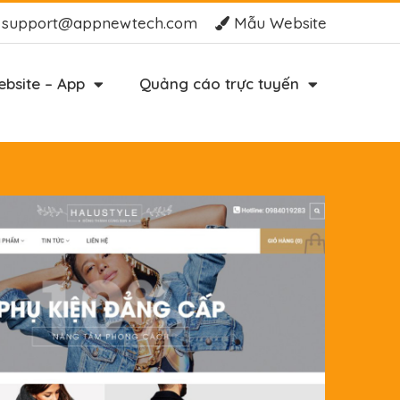
support@appnewtech.com
Mẫu Website
bsite – App
Quảng cáo trực tuyến