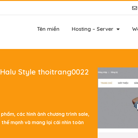
Tên miền
Hosting – Server
We
Halu Style thoitrang0022
 phẩm, các hình ảnh chương trình sale,
, thế mạnh và mang lại cái nhìn toàn