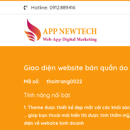
Hotline: 0912.889.416
Giao diện website bán quần áo 
Mã số:
thoitrang0022
Tính năng nổi bật
1. Theme được thiết kế đẹp mắt với các khối sản
… giúp bạn thoải mái hiển thị được tính thẩm mỹ
diện về website kinh doanh