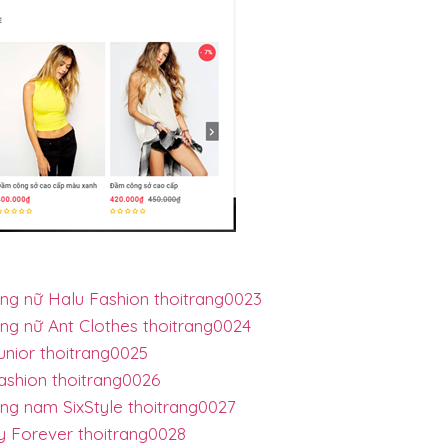
ang nữ Halu Fashion thoitrang0023
ang nữ Ant Clothes thoitrang0024
unior thoitrang0025
ashion thoitrang0026
ang nam SixStyle thoitrang0027
y Forever thoitrang0028