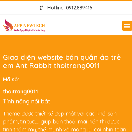
Hotline: 0912.889.416
Giao diện website bán quần áo trẻ
em Ant Rabbit thoitrang0011
Mã số:
thoitrang0011
Tính năng nổi bật
Theme được thiết kế đẹp mắt với các khối sản
phẩm, tin tức,… giúp bạn thoải mái hiển thị được
tính thẩm mỹ, thế mạnh và mang lại cái nhìn toàn