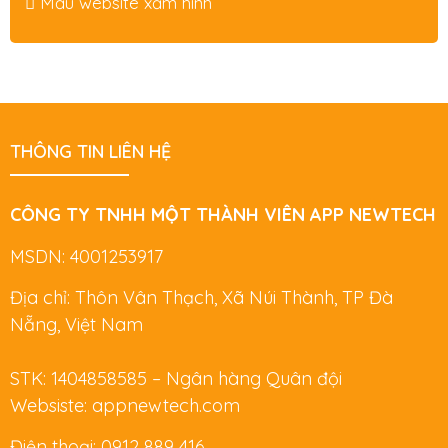
Mẫu website xăm hình
THÔNG TIN LIÊN HỆ
CÔNG TY TNHH MỘT THÀNH VIÊN APP NEWTECH
MSDN: 4001253917
Địa chỉ: Thôn Vân Thạch, Xã Núi Thành, TP Đà
Nẵng, Việt Nam
STK: 1404858585 – Ngân hàng Quân đội
Websiste: appnewtech.com
Điện thoại: 0912 889 416