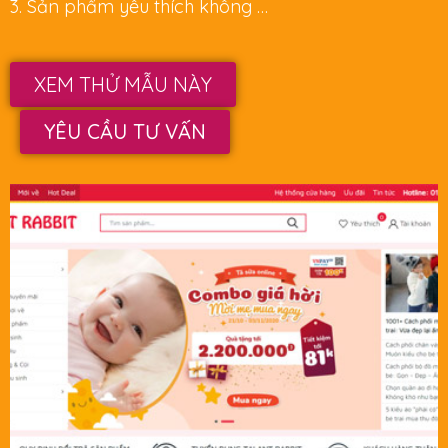
3. Sản phẩm yêu thích không …
XEM THỬ MẪU NÀY
YÊU CẦU TƯ VẤN