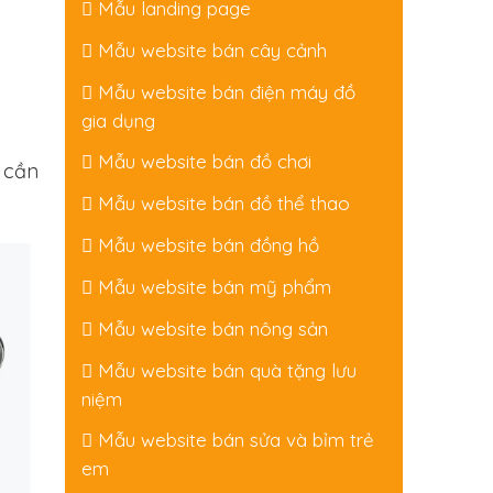
Mẫu landing page
Mẫu website bán cây cảnh
Mẫu website bán điện máy đồ
gia dụng
Mẫu website bán đồ chơi
 cần
Mẫu website bán đồ thể thao
Mẫu website bán đồng hồ
Mẫu website bán mỹ phẩm
Mẫu website bán nông sản
Mẫu website bán quà tặng lưu
niệm
Mẫu website bán sửa và bỉm trẻ
em