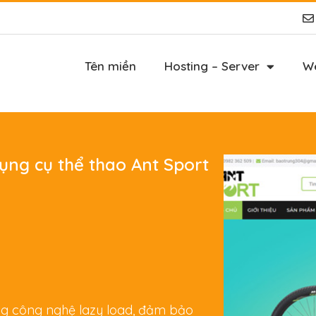
Tên miền
Hosting – Server
We
ụng cụ thể thao Ant Sport
ụng công nghệ lazy load, đảm bảo