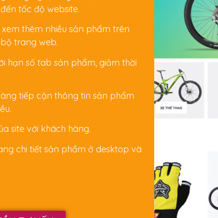
đến tốc độ website.
ể xem thêm nhiều sản phẩm trên
 bộ trang web.
iới hạn số tab sản phẩm, giảm thời
àng tiếp cận thông tin sản phẩm
ều.
ủa site với khách hàng.
rang chi tiết sản phẩm ở desktop và