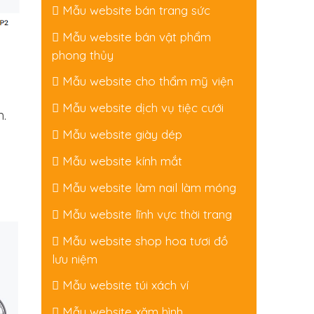
Mẫu website bán trang sức
Mẫu website bán vật phẩm
phong thủy
Mẫu website cho thẩm mỹ viện
Mẫu website dịch vụ tiệc cưới
m.
Mẫu website giày dép
Mẫu website kính mắt
Mẫu website làm nail làm móng
Mẫu website lĩnh vực thời trang
Mẫu website shop hoa tươi đồ
lưu niệm
Mẫu website túi xách ví
Mẫu website xăm hình