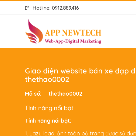
Hotline: 0912.889.416
Giao diện website bán xe đạp d
thethao0002
Mã số:
thethao0002
Tính năng nổi bật
Tính năng nổi bật:
1. Lazy load, ảnh toàn bộ trang được sử d