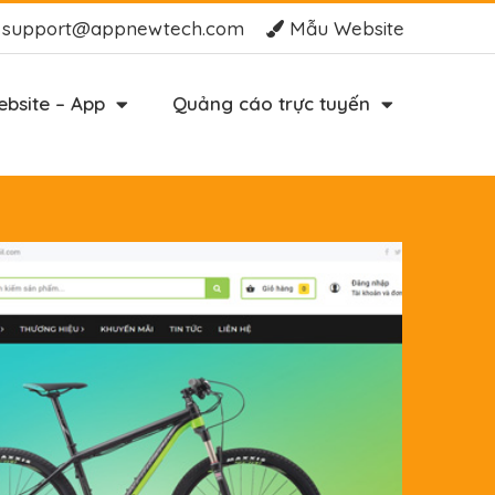
support@appnewtech.com
Mẫu Website
bsite – App
Quảng cáo trực tuyến