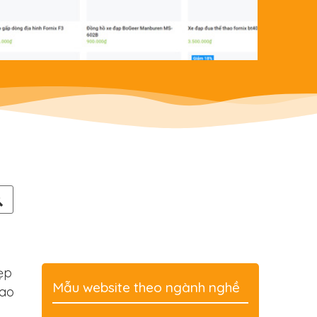
ẹp
Mẫu website theo ngành nghề
hao