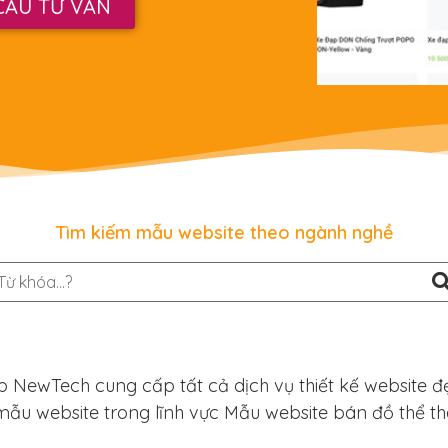
CẦU TƯ VẤN
Tìm kiếm mẫu website theo ngành nghề
p NewTech cung cấp tất cả dịch vụ thiết kế website đ
 mẫu website trong lĩnh vực Mẫu website bán đồ thể t