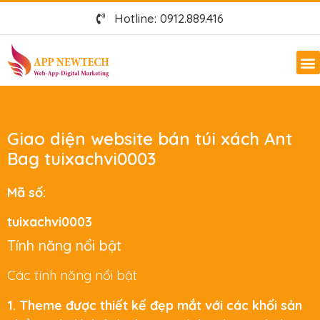
Hotline: 0912.889.416
Giao diện website bán túi xách Ant
Bag tuixachvi0003
Mã số:
tuixachvi0003
Tính năng nổi bật
Các tính năng nổi bật
1. Theme được thiết kế đẹp mắt với các khối sản