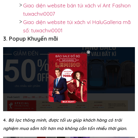
Giao diện website bán túi xách ví Ant Fashion
tuixachvi0007
Giao diện website túi xách ví HaluGalleria mã
số: tuixachvi0001
3. Popup Khuyến mãi
4.
Bộ lọc thông minh, được tối ưu giúp khách hàng có trải
nghiệm mua sắm tốt hơn mà không cần tốn nhiều thời gian.