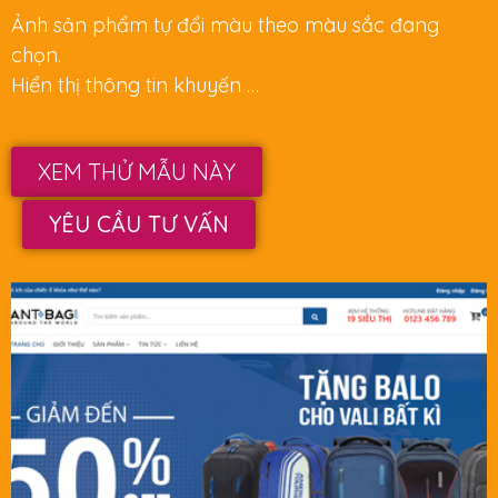
Ảnh sản phẩm tự đổi màu theo màu sắc đang
chọn.
Hiển thị thông tin khuyến …
XEM THỬ MẪU NÀY
YÊU CẦU TƯ VẤN