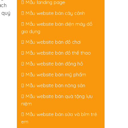
Mẫu landing page
ách
n quý
Mẫu website bán cây cảnh
Mẫu website bán điện máy đồ
gia dụng
Mẫu website bán đồ chơi
Mẫu website bán đồ thể thao
Mẫu website bán đồng hồ
Mẫu website bán mỹ phẩm
Mẫu website bán nông sản
Mẫu website bán quà tặng lưu
niệm
Mẫu website bán sửa và bỉm trẻ
em