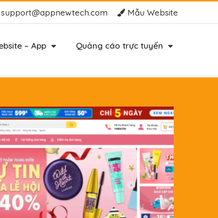
support@appnewtech.com
Mẫu Website
bsite – App
Quảng cáo trực tuyến