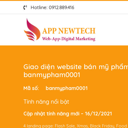
Hotline: 0912.889.416
Giao diện website bán mỹ phẩ
banmypham0001
Mã số:
banmypham0001
Tính năng nổi bật
Cập nhật tính năng mới – 16/12/2021
4 landing page: Flash Sale, Xmas, Black Friday, Foo