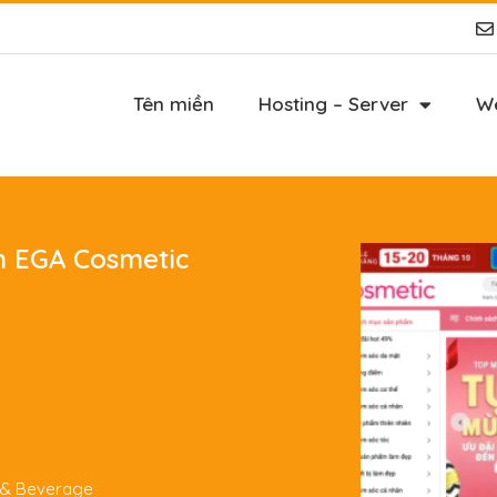
Tên miền
Hosting – Server
We
m EGA Cosmetic
d & Beverage