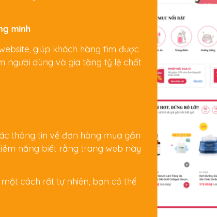
ông minh
website, giúp khách hàng tìm được
 người dùng và gia tăng tỷ lệ chốt
các thông tin về đơn hàng mua gần
tiềm năng biết rằng trang web này
 một cách rất tự nhiên, bạn có thể