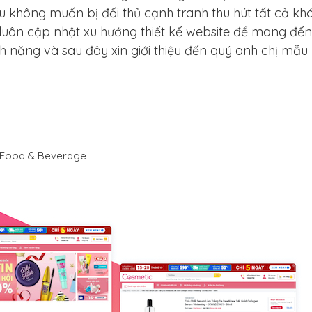
 không muốn bị đối thủ cạnh tranh thu hút tất cả kh
luôn cập nhật xu hướng thiết kế website để mang đế
h năng và sau đây xin giới thiệu đến quý anh chị mẫu
y, Food & Beverage