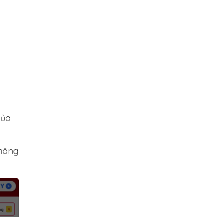
của
thông