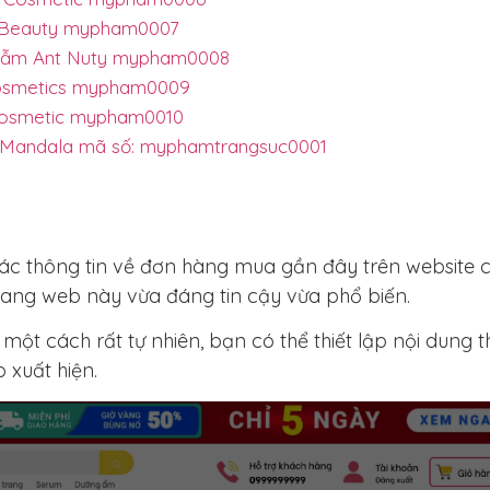
l Beauty mypham0007
phẫm Ant Nuty mypham0008
Cosmetics mypham0009
Cosmetic mypham0010
c Mandala mã số: myphamtrangsuc0001
ác thông tin về đơn hàng mua gần đây trên website 
rang web này vừa đáng tin cậy vừa phổ biến.
 một cách rất tự nhiên, bạn có thể thiết lập nội dung 
 xuất hiện.