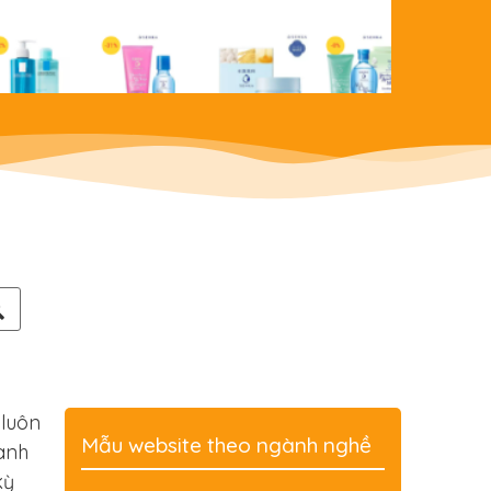
 luôn
Mẫu website theo ngành nghề
oanh
kỳ