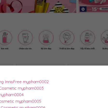
ing InnisFree mypham0002
a Cosmetic mypham0003
 mypham0004
Cosmetic mypham0005
ta Cosmetic mypham0006