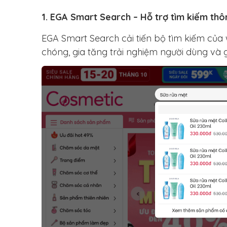
1. EGA Smart Search – Hỗ trợ tìm kiếm th
EGA Smart Search cải tiến bộ tìm kiếm của
chóng, gia tăng trải nghiệm người dùng và g