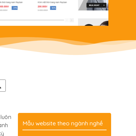
 luôn
Mẫu website theo ngành nghề
oanh
kỳ