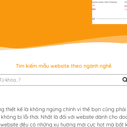
Tìm kiếm mẫu website theo ngành nghề
g thiết kế là không ngừng chính vì thế bạn cũng phải
hông bị lỗi thời. Nhất là đối với website dành cho d
 website đều có những xu hướng mới cực hot mà bất 