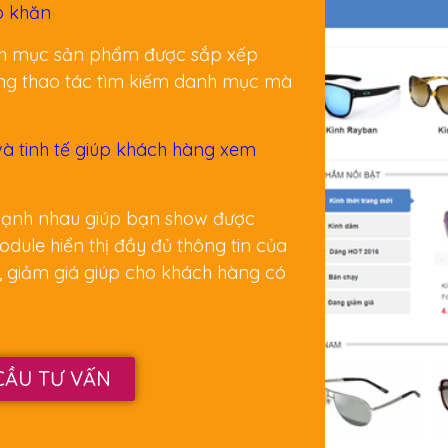
ó khăn
nh mục sản phẩm được sắp xếp
àng thao tác tìm kiếm danh mục mà
 và tinh tế giúp khách hàng xem
 cạnh nhau giúp bạn show được
ule hiển thị đầy đủ thông tin của
 giảm giá giúp cho khách hàng có
CẦU TƯ VẤN