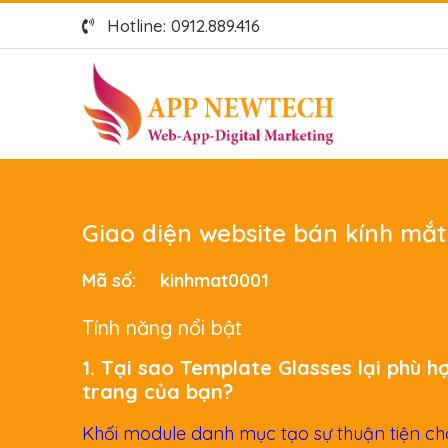
Hotline: 0912.889.416
Giao diện website bán kính mắt
Mã số:
kinhmat0001
Tính năng nổi bật
1. Tại sao Template Glasses lại phù h
trang của bạn?
Khối module danh mục tạo sự thuận tiện c