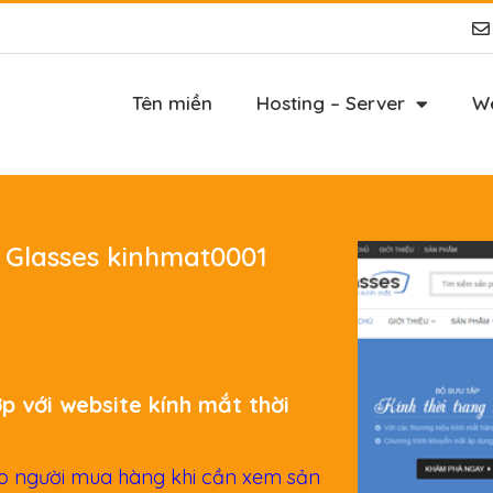
Tên miền
Hosting – Server
We
 Glasses kinhmat0001
ợp với website kính mắt thời
ho người mua hàng khi cần xem sản