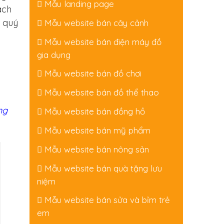
Mẫu landing page
ách
n quý
Mẫu website bán cây cảnh
Mẫu website bán điện máy đồ
gia dụng
Mẫu website bán đồ chơi
Mẫu website bán đồ thể thao
ng
Mẫu website bán đồng hồ
Mẫu website bán mỹ phẩm
Mẫu website bán nông sản
Mẫu website bán quà tặng lưu
niệm
Mẫu website bán sửa và bỉm trẻ
em