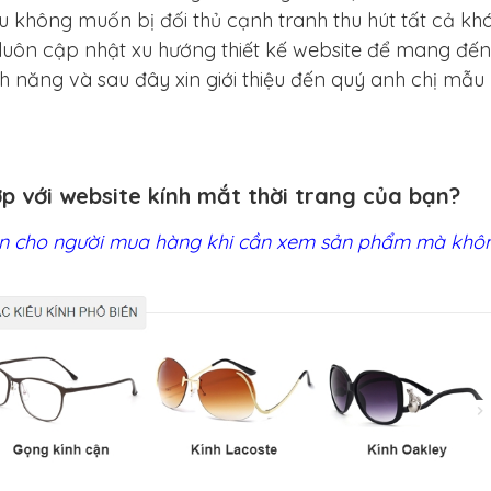
 không muốn bị đối thủ cạnh tranh thu hút tất cả kh
luôn cập nhật xu hướng thiết kế website để mang đế
h năng và sau đây xin giới thiệu đến quý anh chị mẫu
ợp với website kính mắt thời trang của bạn?
iện cho người mua hàng khi cần xem sản phẩm mà khô