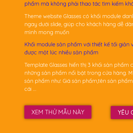
phẩm mà không phải thao tác tìm kiếm kh
Theme website Glasses có khối module da
ngay dưới slide, giúp cho khách hàng dễ d
mình mong muốn
Khối module sản phẩm với thiết kế tối giản
được một lúc nhiều sản phẩm
Template Glasses hiển thị 3 khối sản phẩm
những sản phẩm nổi bật trong cửa hàng. Mod
sản phẩm như: Giá sản phẩm,tên sản phẩm,
cái …
XEM THỬ MẪU NÀY
YÊU 