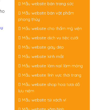
Mẫu website bán trang sức
cho
Mẫu website bán vật phẩm
phong thủy
ều
Mẫu website cho thẩm mỹ viện
Mẫu website dịch vụ tiệc cưới
Mẫu website giày dép
Mẫu website kính mắt
Mẫu website làm nail làm móng
Mẫu website lĩnh vực thời trang
Mẫu website shop hoa tươi đồ
lưu niệm
Mẫu website túi xách ví
Mẫu website xăm hình