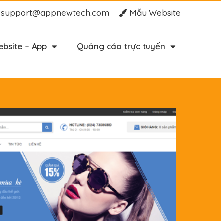
support@appnewtech.com
Mẫu Website
bsite – App
Quảng cáo trực tuyến