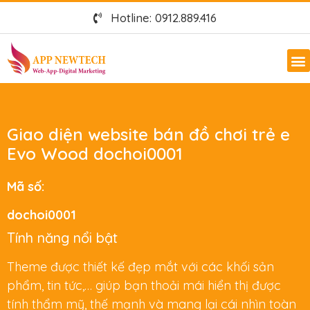
Hotline: 0912.889.416
Giao diện website bán đồ chơi trẻ e
Evo Wood dochoi0001
Mã số:
dochoi0001
Tính năng nổi bật
Theme được thiết kế đẹp mắt với các khối sản
phẩm, tin tức,… giúp bạn thoải mái hiển thị được
tính thẩm mỹ, thế mạnh và mang lại cái nhìn toàn