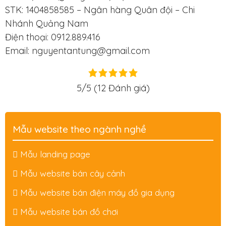
STK: 1404858585 – Ngân hàng Quân đội – Chi
Nhánh Quảng Nam
Điện thoại: 0912.889.416
Email: nguyentantung@gmail.com
5/5
(12 Đánh giá)
Mẫu website theo ngành nghề
Mẫu landing page
Mẫu website bán cây cảnh
Mẫu website bán điện máy đồ gia dụng
Mẫu website bán đồ chơi