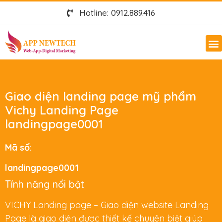
Hotline: 0912.889.416
Giao diện landing page mỹ phẩm
Vichy Landing Page
landingpage0001
Mã số:
landingpage0001
Tính năng nổi bật
VICHY Landing page – Giao diện website Landing
Page là giao diện được thiết kế chuyên biệt giúp