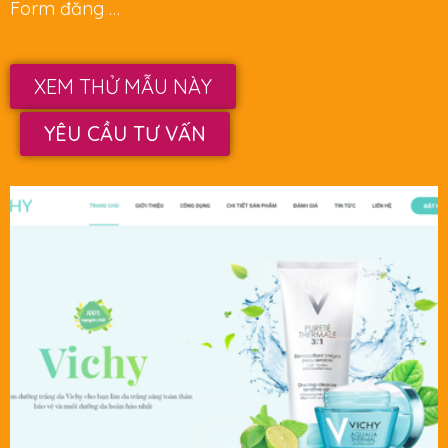
Form đăng …
XEM THỬ MẪU NÀY
YÊU CẦU TƯ VẤN