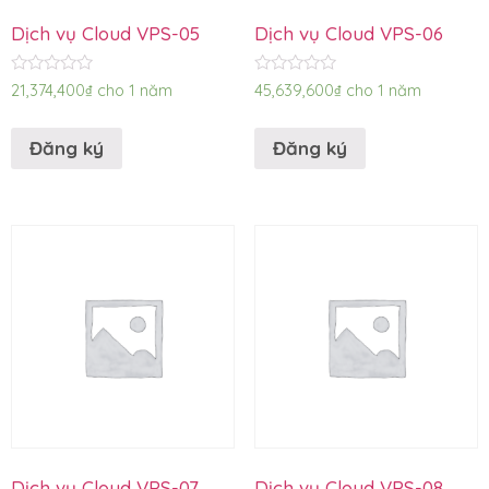
Dịch vụ Cloud VPS-05
Dịch vụ Cloud VPS-06
Được
Được
21,374,400
₫
cho 1 năm
45,639,600
₫
cho 1 năm
xếp
xếp
hạng
hạng
0
0
Đăng ký
Đăng ký
5
5
sao
sao
Dịch vụ Cloud VPS-07
Dịch vụ Cloud VPS-08