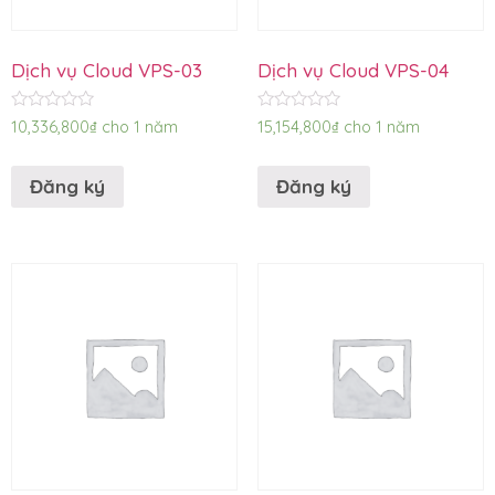
Dịch vụ Cloud VPS-03
Dịch vụ Cloud VPS-04
Được
Được
10,336,800
₫
cho 1 năm
15,154,800
₫
cho 1 năm
xếp
xếp
hạng
hạng
0
0
Đăng ký
Đăng ký
5
5
sao
sao