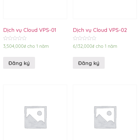
Dịch vụ Cloud VPS-01
Dịch vụ Cloud VPS-02
Được
Được
3,504,000
₫
cho 1 năm
6,132,000
₫
cho 1 năm
xếp
xếp
hạng
hạng
0
0
Đăng ký
Đăng ký
5
5
sao
sao