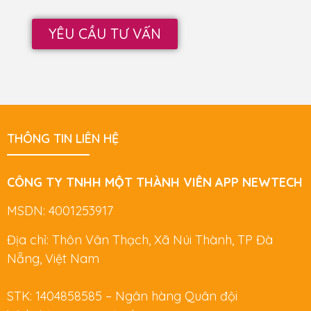
YÊU CẦU TƯ VẤN
THÔNG TIN LIÊN HỆ
CÔNG TY TNHH MỘT THÀNH VIÊN APP NEWTECH
MSDN: 4001253917
Địa chỉ: Thôn Vân Thạch, Xã Núi Thành, TP Đà
Nẵng, Việt Nam
STK: 1404858585 – Ngân hàng Quân đội