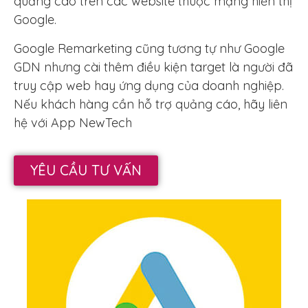
quảng cáo trên các website thuộc mạng hiển thị
Google.
Google Remarketing cũng tương tự như Google
GDN nhưng cài thêm điều kiện target là người đã
truy cập web hay ứng dụng của doanh nghiệp.
Nếu khách hàng cần hỗ trợ quảng cáo, hãy liên
hệ với App NewTech
YÊU CẦU TƯ VẤN