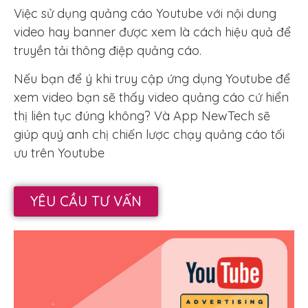
Việc sử dụng quảng cáo Youtube với nội dung
video hay banner được xem là cách hiệu quả để
truyền tải thông điệp quảng cáo.
Nếu bạn để ý khi truy cập ứng dụng Youtube để
xem video bạn sẽ thấy video quảng cáo cứ hiển
thị liên tục đúng không? Và App NewTech sẽ
giúp quý anh chị chiến lược chạy quảng cáo tối
ưu trên Youtube
YÊU CẦU TƯ VẤN