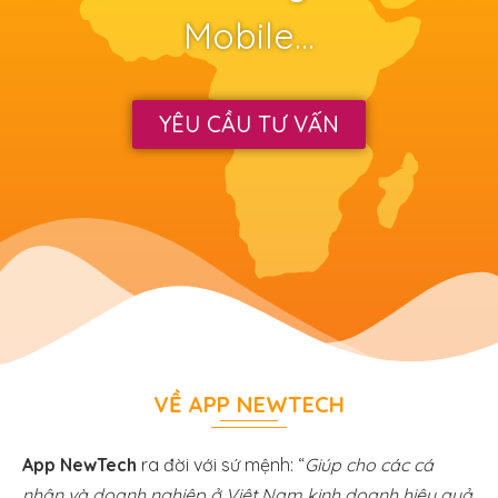
Mobile…
YÊU CẦU TƯ VẤN
VỀ APP NEWTECH
App NewTech
ra đời với sứ mệnh: “
Giúp cho các cá
nhân và doanh nghiệp ở Việt Nam kinh doanh hiệu quả